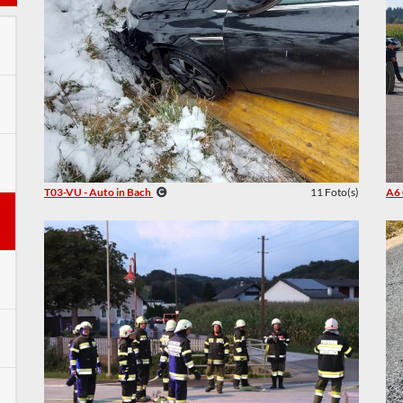
T03-VU - Auto in Bach
11 Foto(s)
A6 