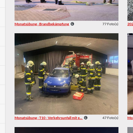
Monatsübung - Brandbekämpfung
77 Foto(s)
202
Monatsübung - T10 - Verkehrsunfall mit e...
47 Foto(s)
Mon