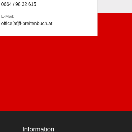
0664 / 98 32 615
E-Mail:
office[at]ff-breitenbuch.at
Information