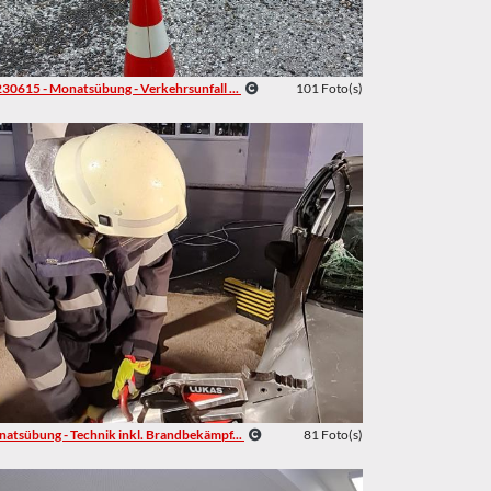
30615 - Monatsübung - Verkehrsunfall ...
101 Foto(s)
atsübung - Technik inkl. Brandbekämpf...
81 Foto(s)