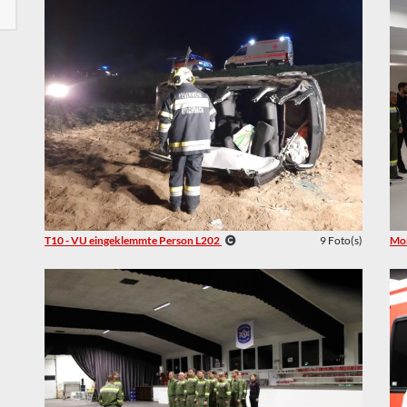
T10 - VU eingeklemmte Person L202
9 Foto(s)
Mon