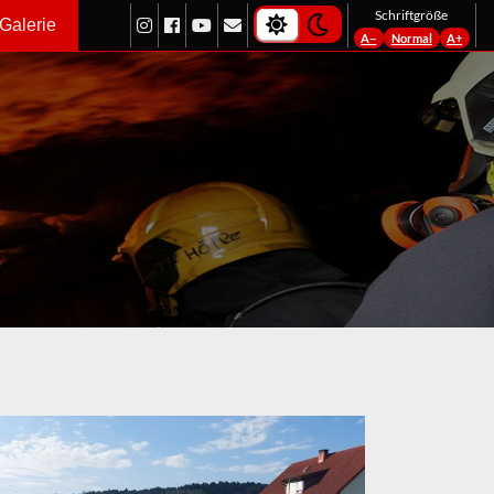
light-theme
dark-theme
Schriftgröße
Galerie
A−
Normal
A+