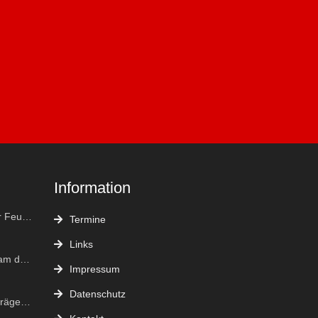
Information
FF Kleinfrannach bei der Feuerwehr Weltmeisterschaft in Eisenstadt "vergoldet"
Termine
Links
Wir gehen nun gemeinsam durchs Leben
Impressum
Datenschutz
Erste Atemschutzgeräteträgerin in den Reihen der FF Breitenbuch