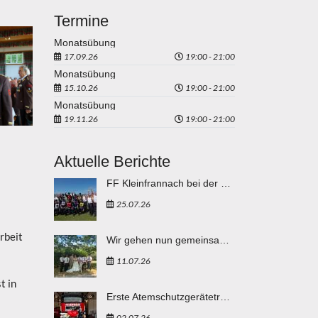
Termine
Monatsübung
17.09.26
19:00 - 21:00
Monatsübung
15.10.26
19:00 - 21:00
Monatsübung
19.11.26
19:00 - 21:00
Aktuelle Berichte
FF Kleinfrannach bei der Feuerwehr Weltmeisterschaft in Eisenstadt "vergoldet"
25.07.26
rbeit
Wir gehen nun gemeinsam durchs Leben
11.07.26
t in
Erste Atemschutzgeräteträgerin in den Reihen der FF Breitenbuch
02.07.26