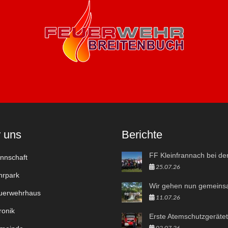
 uns
Berichte
nschaft
25.07.26
rpark
erwehrhaus
11.07.26
onik
02.07.26