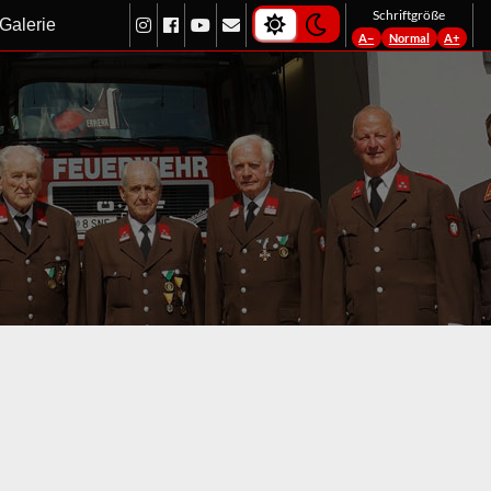
light-theme
dark-theme
Schriftgröße
Galerie
A−
Normal
A+