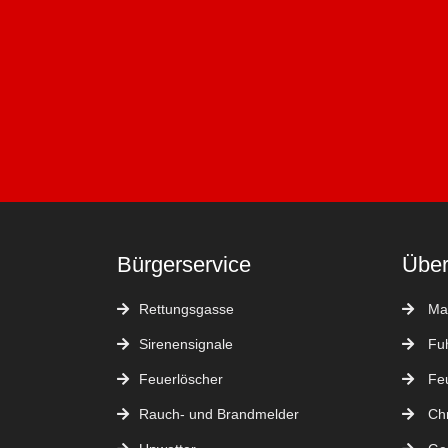
Bürgerservice
Über
Rettungsgasse
Man
Sirenensignale
Fuh
Feuerlöscher
Feu
Rauch- und Brandmelder
Chr