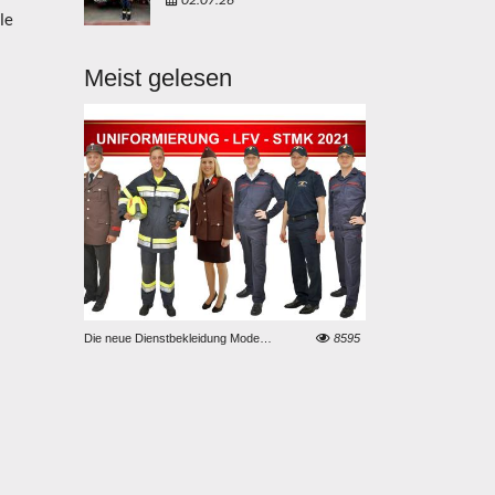
le
Meist gelesen
10092
Die neue Dienstbekleidung Modell „LFV Steiermark - Uniformierung 2021“
8595
LKW-Bergung in Weiße