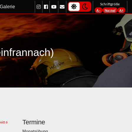
light-theme
dark-theme
Schriftgröße
Galerie
A−
Normal
A+
infrannach)
Termine
nitt 6
Monatsübung