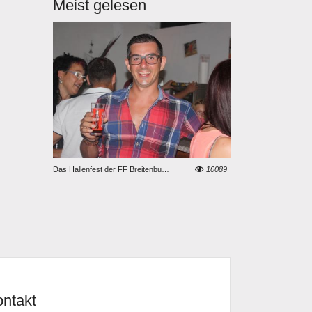
Meist gelesen
10089
Die neue Dienstbekleidung Modell „LFV Steiermark - Uniformierung 2021“
8585
LKW-Bergung in Weiße
ntakt