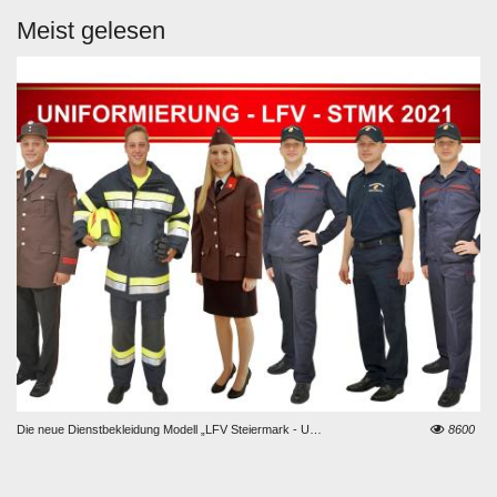
Meist gelesen
94
Die neue Dienstbekleidung Modell „LFV Steiermark - Uniformierung 2021“
8600
LK