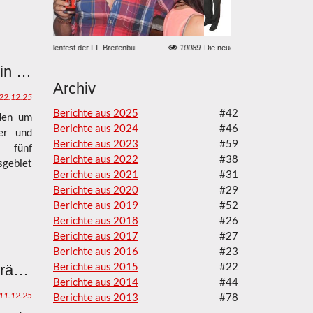
10089
Die neue Dienstbekleidung Modell „LFV Steiermark - Uniformierung 2021“
8584
LKW-Bergung in Weiße
Sirenenalarm B12: Wohnhausbrand in Petersdorf II, 8323 St. Marein bei Graz-Zusammenarbeit über die Abschnittsgrenzen verhinderte größere Schäden
Archiv
22.12.25
Berichte aus 2025
#42
den um
Berichte aus 2024
#46
er und
Berichte aus 2023
#59
 fünf
Berichte aus 2022
#38
sgebiet
Berichte aus 2021
#31
Berichte aus 2020
#29
Berichte aus 2019
#52
Berichte aus 2018
#26
Berichte aus 2017
#27
Berichte aus 2016
#23
Berichte aus 2015
#22
Monatsübung Dezember - AKKU Gerätschaften und Jahresrückblick 2025
Berichte aus 2014
#44
11.12.25
Berichte aus 2013
#78