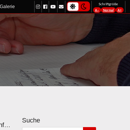
light-theme
dark-theme
Schriftgröße
Galerie
A−
Normal
A+
Suche
Der erste Schnee führte zu ersten Unfällen...