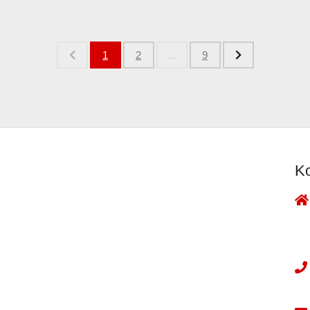
1
2
...
9
Ko