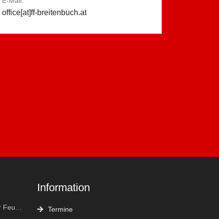
E-Mail:
office[at]ff-breitenbuch.at
Information
FF Kleinfrannach bei der Feuerwehr Weltmeisterschaft in Eisenstadt "vergoldet"
Termine