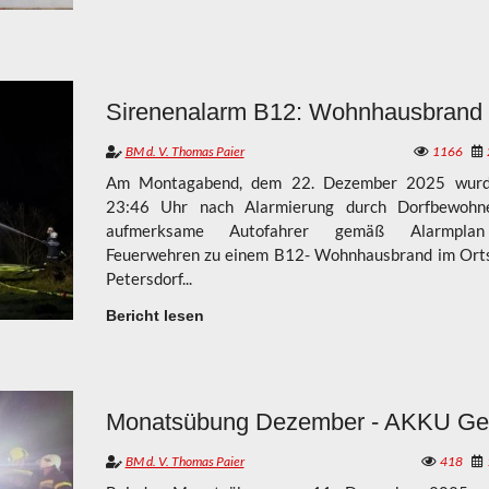
Das Hallenfest der FF Breitenbuch ist vorbei!!
BM d. V. Thomas Paier
1166
Am Montagabend, dem 22. Dezember 2025 wur
23:46 Uhr nach Alarmierung durch Dorfbewohn
aufmerksame Autofahrer gemäß Alarmplan
Feuerwehren zu einem B12- Wohnhausbrand im Ort
Petersdorf...
Bericht lesen
BM d. V. Thomas Paier
418