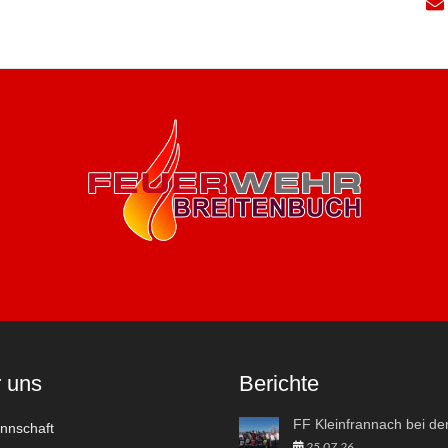
 uns
Berichte
nschaft
25.07.26