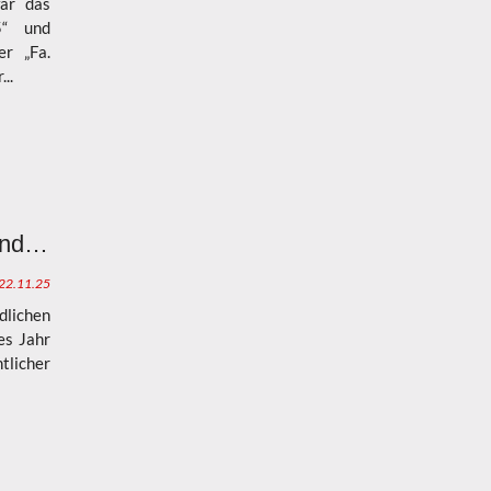
ar das
5“ und
er „Fa.
..
Jahresabschluss der Feuerwehrjugend der FF Breitenbuch 2025
22.11.25
dlichen
es Jahr
tlicher