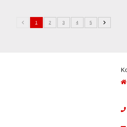
1
2
3
4
5
Ko