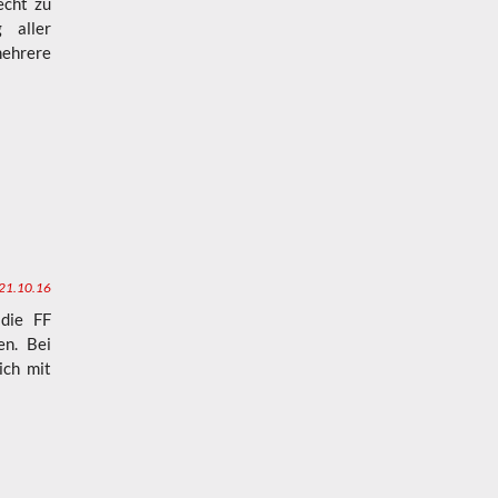
echt zu
 aller
mehrere
21.10.16
 die FF
en. Bei
ich mit