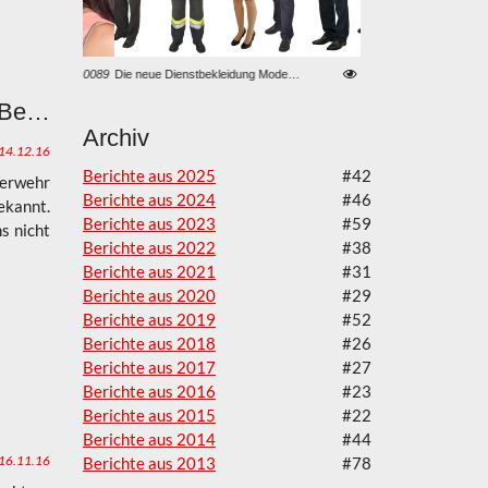
10089
Die neue Dienstbekleidung Modell „LFV Steiermark - Uniformierung 2021“
8584
LKW-Bergung in Weiße
Spende für die FF Breitenbuch vom Begräbnis Fr. Maria Veit
Archiv
14.12.16
Berichte aus 2025
#42
uerwehr
Berichte aus 2024
#46
ekannt.
Berichte aus 2023
#59
s nicht
Berichte aus 2022
#38
Berichte aus 2021
#31
Berichte aus 2020
#29
Berichte aus 2019
#52
Berichte aus 2018
#26
Berichte aus 2017
#27
Berichte aus 2016
#23
Berichte aus 2015
#22
Berichte aus 2014
#44
16.11.16
Berichte aus 2013
#78