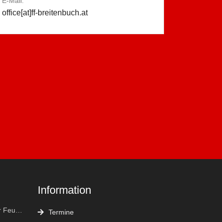
E-Mail:
office[at]ff-breitenbuch.at
Information
FF Kleinfrannach bei der Feuerwehr Weltmeisterschaft in Eisenstadt "vergoldet"
Termine