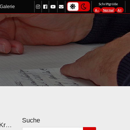
light-theme
dark-theme
Schriftgröße
Galerie
A−
Normal
A+
Suche
Altlandeshauptmann a. D. Dr. Josef Krainer verstorben