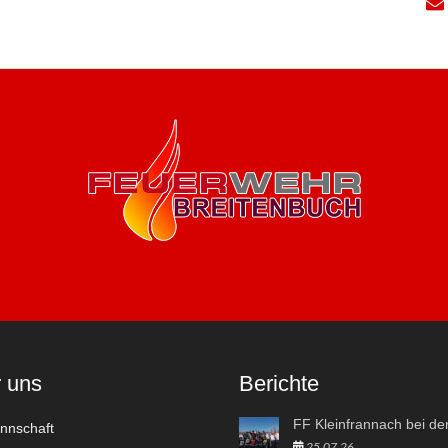
 uns
Berichte
nschaft
25.07.26