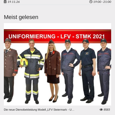
19.11.26
19:00 - 21:00
Meist gelesen
85
Die neue Dienstbekleidung Modell „LFV Steiermark - Uniformierung 2021“
8583
LK